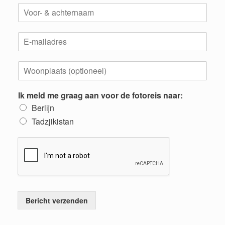
N
a
a
E
m
m
*
a
W
i
o
l
o
*
Ik meld me graag aan voor de fotoreis naar:
n
p
Berlijn
l
Tadzjikistan
a
a
t
s
Bericht verzenden