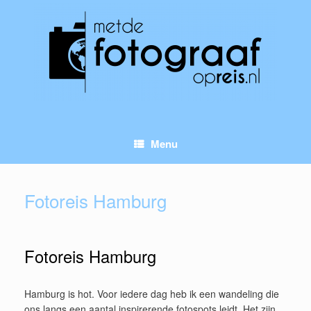
Ga
naar
de
inhoud
Menu
Fotoreis Hamburg
Fotoreis Hamburg
Hamburg is hot. Voor iedere dag heb ik een wandeling die
ons langs een aantal inspirerende fotospots leidt. Het zijn