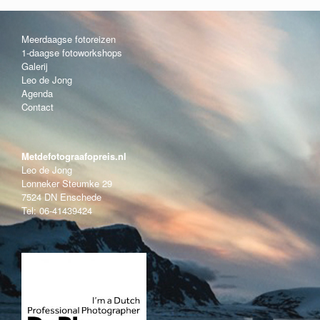
Meerdaagse fotoreizen
1-daagse fotoworkshops
Galerij
Leo de Jong
Agenda
Contact
Metdefotograafopreis.nl
Leo de Jong
Lonneker Steumke 29
7524 DN Enschede
Tel: 06-41439424