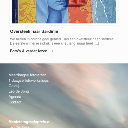
Oversteek naar Sardinië
We blijven in corona geel gebied. Dus een oversteek naar Sardinie.
De eerste winterse indruk is een kneuterig, maar heel […]
Foto's & verder lezen..
Meerdaagse fotoreizen
1-daagse fotoworkshops
Galerij
Leo de Jong
Agenda
Contact
Metdefotograafopreis.nl
Leo de Jong