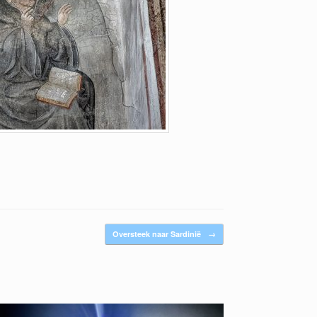
Oversteek naar Sardinië
→