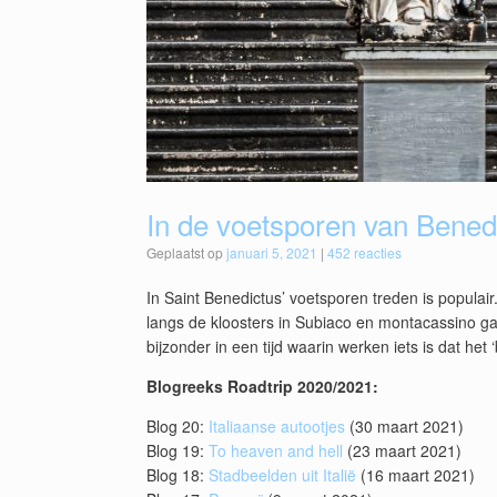
In de voetsporen van Bened
Geplaatst op
januari 5, 2021
|
452 reacties
In Saint Benedictus’ voetsporen treden is populair
langs de kloosters in Subiaco en montacassino gaa
bijzonder in een tijd waarin werken iets is dat het
Blogreeks Roadtrip 2020/2021:
Blog 20:
Italiaanse autootjes
(30 maart 2021)
Blog 19:
To heaven and hell
(23 maart 2021)
Blog 18:
Stadbeelden uit Italië
(16 maart 2021)