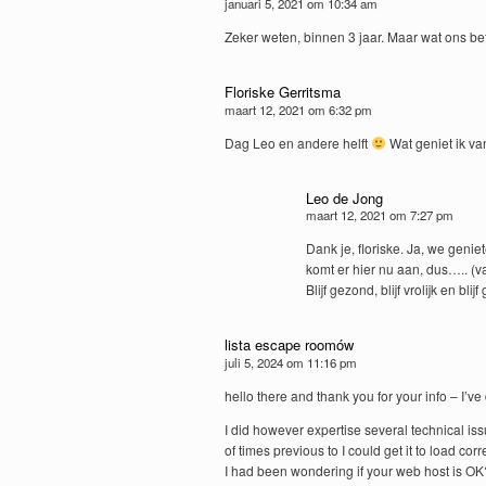
januari 5, 2021 om 10:34 am
Zeker weten, binnen 3 jaar. Maar wat ons bet
Floriske Gerritsma
maart 12, 2021 om 6:32 pm
Dag Leo en andere helft
Wat geniet ik van
Leo de Jong
maart 12, 2021 om 7:27 pm
Dank je, floriske. Ja, we geni
komt er hier nu aan, dus….. 
Blijf gezond, blijf vrolijk en bl
lista escape roomów
juli 5, 2024 om 11:16 pm
hello there and thank you for your info – I’v
I did however expertise several technical issu
of times previous to I could get it to load corre
I had been wondering if your web host is OK?