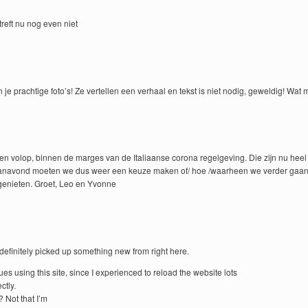
reft nu nog even niet
 je prachtige foto’s! Ze vertellen een verhaal en tekst is niet nodig, geweldig! Wat 
eten volop, binnen de marges van de Italiaanse corona regelgeving. Die zijn nu he
(vanavond moeten we dus weer een keuze maken of/ hoe /waarheen we verder gaan
ijf genieten. Groet, Leo en Yvonne
e definitely picked up something new from right here.
es using this site, since I experienced to reload the website lots
ctly.
 Not that I’m