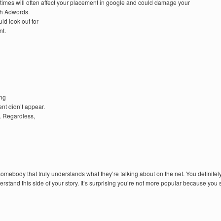
 times will often affect your placement in google and could damage your
ith Adwords.
ld look out for
nt.
ong
nt didn’t appear.
n. Regardless,
omebody that truly understands what they’re talking about on the net. You definitely
rstand this side of your story. It’s surprising you’re not more popular because you s