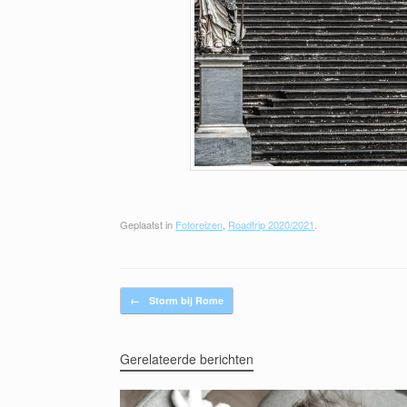
Geplaatst in
Fotoreizen
,
Roadtrip 2020/2021
.
Bericht navigatie
←
Storm bij Rome
Gerelateerde berichten