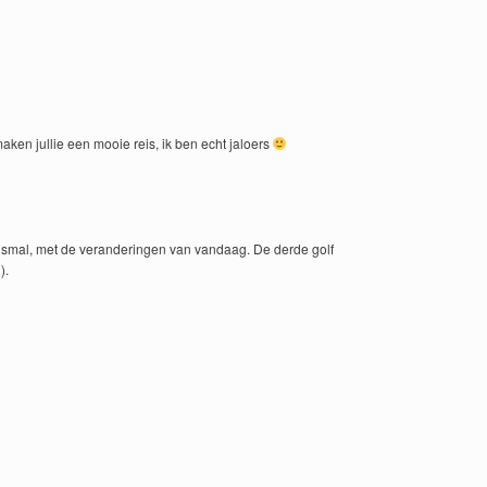
maken jullie een mooie reis, ik ben echt jaloers
el smal, met de veranderingen van vandaag. De derde golf
).