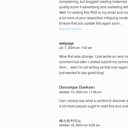
complaining, but sluggish loading instances
quality score if advertising and marketing w
Well I’m adding this RSS to my email and cou
a lot more of your respective intriguing conte
Ensure that you update this again soon..
Escape rooms
webpage
juli 7, 2024 om 7:42 am
Wow that was strange. I just wrote an very l
comment but after I clicked submit my comme
Grrrr… well I’m not writing all that over agai
just wanted to say great blog!
Domonique Duerksen
oktober 13, 2024 om 11:56 pm
Can I simply say what a comfort to discover s
A lot more people ought to read this and unde
베스트카지노
oktober 16, 2024 om 6:59 am