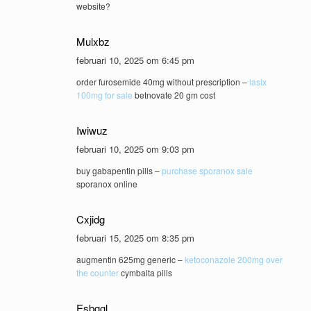
website?
Mulxbz
februari 10, 2025 om 6:45 pm
order furosemide 40mg without prescription –
lasix
100mg for sale
betnovate 20 gm cost
Iwiwuz
februari 10, 2025 om 9:03 pm
buy gabapentin pills –
purchase sporanox sale
sporanox online
Cxjidg
februari 15, 2025 om 8:35 pm
augmentin 625mg generic –
ketoconazole 200mg over
the counter
cymbalta pills
Esbggl