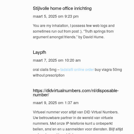
Stijlvolle home office inrichting
maart 5, 2025 om 9:23 pm
You are my inhalation, I possess few web logs and
sometimes run out from post :). “Truth springs from
argument amongst friends.” by David Hume.
Laypfh
maart 7, 2025 om 10:20 am
oral cialis 5mg –
tadalafil online order
buy viagra 50mg
without prescription
https://didvirtualnumbers.com/nl/disposable-
number/
maart 9, 2025 om 1:37 am
Virtueel nummer voor altijd van DID Virtual Numbers.
Uw betrouwbare partner in de wereld van virtuele
nummers. Met onze IP-telefonie kunt u onbeperkt
bellen, sms’en en u aanmelden voor diensten. Blijf altijd