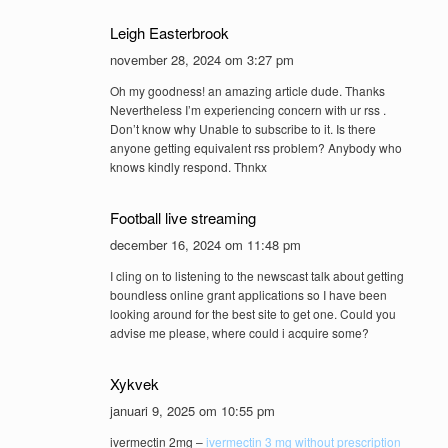
Leigh Easterbrook
november 28, 2024 om 3:27 pm
Oh my goodness! an amazing article dude. Thanks
Nevertheless I’m experiencing concern with ur rss .
Don’t know why Unable to subscribe to it. Is there
anyone getting equivalent rss problem? Anybody who
knows kindly respond. Thnkx
Football live streaming
december 16, 2024 om 11:48 pm
I cling on to listening to the newscast talk about getting
boundless online grant applications so I have been
looking around for the best site to get one. Could you
advise me please, where could i acquire some?
Xykvek
januari 9, 2025 om 10:55 pm
ivermectin 2mg –
ivermectin 3 mg without prescription