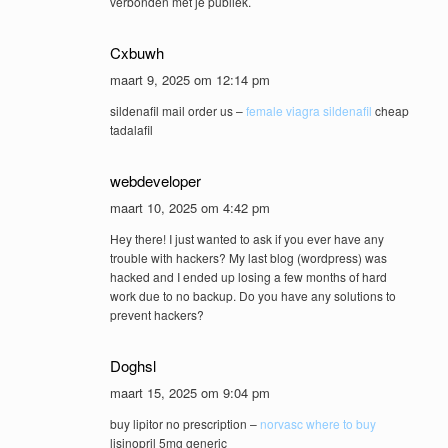
verbonden met je publiek.
Cxbuwh
maart 9, 2025 om 12:14 pm
sildenafil mail order us –
female viagra sildenafil
cheap
tadalafil
webdeveloper
maart 10, 2025 om 4:42 pm
Hey there! I just wanted to ask if you ever have any
trouble with hackers? My last blog (wordpress) was
hacked and I ended up losing a few months of hard
work due to no backup. Do you have any solutions to
prevent hackers?
Doghsl
maart 15, 2025 om 9:04 pm
buy lipitor no prescription –
norvasc where to buy
lisinopril 5mg generic