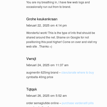
You are my breathing in, I have few web logs and
occasionally run out from to brand.
Grohe keukenkraan
februari 22, 2025 om 4:14 pm
Wonderful work! This is the type of info that should be
shared around the net. Shame on Google for not
positioning this post higher! Come on over and visit my
web site . Thanks =)
Vwrsjt
februari 24, 2025 om 11:37 am
augmentin 625mg brand –
clavulanate where to buy
cymbalta 40mg price
Tqtqsk
februari 26, 2025 om 5:52 am
order semaglutide online –
purchase vardenafil pills