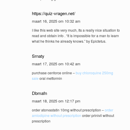
https://quiz-vragen.net/
maart 16, 2025 om 10:32 am
I like this web site very much, Its a really nice situation to
read and obtain info . “It is impossible for a man to learn
what he thinks he already knows.” by Epictetus.
Srnaty
maart 17, 2025 om 10:42 am
purchase cenforce online –
buy chloroquine 250mg
sale
oral metformin
Dbmafn
maart 18, 2025 om 12:17 pm
order atorvastatin 10mg without prescription –
order
amlodipine without prescription
order prinivil without
prescription