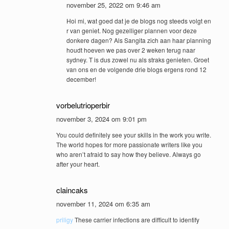
november 25, 2022 om 9:46 am
Hoi mi, wat goed dat je de blogs nog steeds volgt en
r van geniet. Nog gezelliger plannen voor deze
donkere dagen? Als Sangita zich aan haar planning
houdt hoeven we pas over 2 weken terug naar
sydney. T is dus zowel nu als straks genieten. Groet
van ons en de volgende drie blogs ergens rond 12
december!
vorbelutrioperbir
november 3, 2024 om 9:01 pm
You could definitely see your skills in the work you write.
The world hopes for more passionate writers like you
who aren’t afraid to say how they believe. Always go
after your heart.
claincaks
november 11, 2024 om 6:35 am
priligy
These carrier infections are difficult to identify