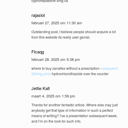
cyproheptadine 4mg ca
rajaslot
februari 27, 2025 om 11:30 am
Outstanding post, I believe people should acquire a lot
from this website its really user genial.
Flcaqg
februari 28, 2025 om 5:38 pm
where to buy zanaflex without a prescription –
plaquenil
200mg price
hydrochlorothiazide over the counter
Jettie Kalt
maart 4, 2025 om 1:59 pm
Thanks for another fantastic article. Where else may just
anybody get that type of information in such a perfect
means of writing? I’ve a presentation subsequent week,
and I’m on the look for such info.