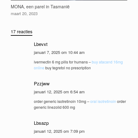
MONA, een parel in Tasmanië
maart 20, 2023
17 reacties
Lbevxt
januari 7, 2025 om 10:44 am
ivermectin 6 mg pills for humans –
buy atacand 16mg
online
buy tegretol no prescription
Pzzjww
januari 12, 2025 om 6:54 am
order generic isotretinoin 10mg –
oral isotretinoin
order
generic linezolid 600 mg
Lbsazp
januari 12, 2025 om 7:09 pm