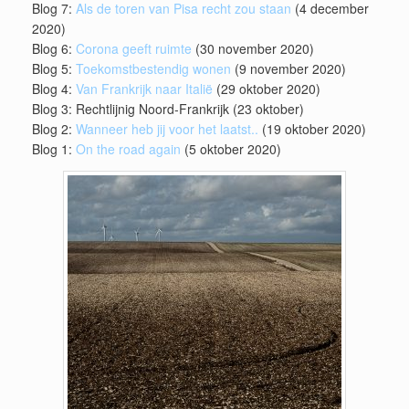
Blog 7:
Als de toren van Pisa recht zou staan
(4 december
2020)
Blog 6:
Corona geeft ruimte
(30 november 2020)
Blog 5:
Toekomstbestendig wonen
(9 november 2020)
Blog 4:
Van Frankrijk naar Italië
(29 oktober 2020)
Blog 3: Rechtlijnig Noord-Frankrijk (23 oktober)
Blog 2:
Wanneer heb jij voor het laatst..
(19 oktober 2020)
Blog 1:
On the road again
(5 oktober 2020)