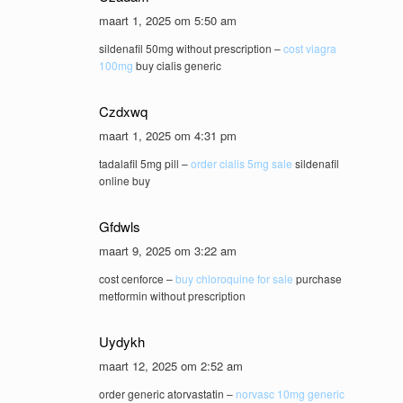
maart 1, 2025 om 5:50 am
sildenafil 50mg without prescription –
cost viagra
100mg
buy cialis generic
Czdxwq
maart 1, 2025 om 4:31 pm
tadalafil 5mg pill –
order cialis 5mg sale
sildenafil
online buy
Gfdwls
maart 9, 2025 om 3:22 am
cost cenforce –
buy chloroquine for sale
purchase
metformin without prescription
Uydykh
maart 12, 2025 om 2:52 am
order generic atorvastatin –
norvasc 10mg generic