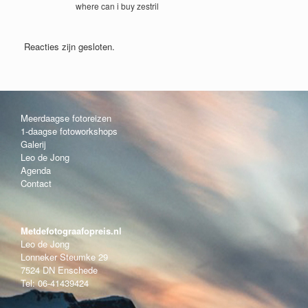
where can i buy zestril
Reacties zijn gesloten.
Meerdaagse fotoreizen
1-daagse fotoworkshops
Galerij
Leo de Jong
Agenda
Contact
Metdefotograafopreis.nl
Leo de Jong
Lonneker Steumke 29
7524 DN Enschede
Tel: 06-41439424