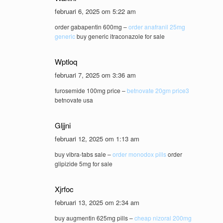
februari 6, 2025 om 5:22 am
order gabapentin 600mg –
order anafranil 25mg
generic
buy generic itraconazole for sale
Wptloq
februari 7, 2025 om 3:36 am
furosemide 100mg price –
betnovate 20gm price3
betnovate usa
Gljjni
februari 12, 2025 om 1:13 am
buy vibra-tabs sale –
order monodox pills
order
glipizide 5mg for sale
Xjrfoc
februari 13, 2025 om 2:34 am
buy augmentin 625mg pills –
cheap nizoral 200mg