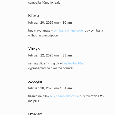
cymbalta 40mg for sale
Klfbxe
februari 20, 2025 om 4:36 am
buy clavulanate –
cymbalta online order
buy cymbalta
without a prescription
Vhixyk
februari 22, 2025 om 4:33 am
semaglutide 14 mg uk –
buy levitra 10mg
cyproheptadine over the counter
Xoppgm
februari 26, 2025 om 1:31 am
tizanidine pill –
buy cheap microzide
buy microzide 25
mg pills
Uzadam