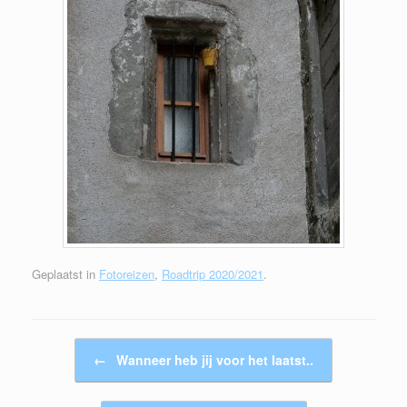
Geplaatst in
Fotoreizen
,
Roadtrip 2020/2021
.
Bericht navigatie
←
Wanneer heb jij voor het laatst..