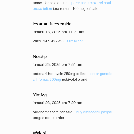
amoxil for sale online –
purchase amoxil without
prescription
ipratropium 100mcg for sale
losartan furosemide
januari 18, 2025 om 11:21 am
2003; 14 5 427 438
lasix action
Nejshp
januari 25, 2025 om 7:54 am
order azithromycin 250mg online –
order generic
zithromax 500mg
nebivolol brand
Ylmfzg
januari 28, 2025 om 7:29 am
order omnacortil for sale –
buy omnacortil paypal
progesterone order
Waklhi